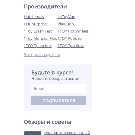
Производители
Hatchimals
LeToyVan
LOL Surprise!
Play-Doh
1Toy Crash Fest
1TOY Hot Wheels
1Toy Monster Flex
1TOY Роботы
Транспорт для кукол Baby
Born 830-192 гламурный
1TOY Трансбот
1TOY Три Кота
скутер для пупса Беби Бон
5 999
Все производители
руб.
Будьте в курсе!
%
Новости, обзоры и акции
ПОДПИСАТЬСЯ
Обзоры и советы
Набор детской
декоративной косметики
Markwins Princess 1580347E
Моана: положительный