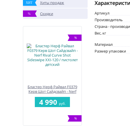
Характерист
Хиты продаж
ХИТ
Артикул
Скидки
%
Производитель
Страна - производ
Вес, кг
%
Материал
Размер упаковки
Бластер Нерф Райвал F0379
Керв Шот Сайдсвайп - Nerf
Rival Curve Shot Sideswipe
4 990
XXI-120 / пистолет детский
руб.
%