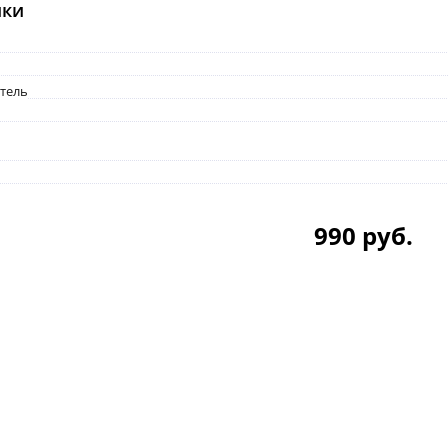
ики
итель
990 руб.