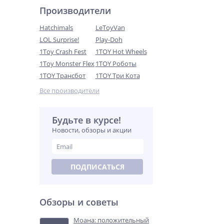
Производители
Hatchimals
LeToyVan
LOL Surprise!
Play-Doh
1Toy Crash Fest
1TOY Hot Wheels
1Toy Monster Flex
1TOY Роботы
Кукла Rainbow High 3 серия
575757 Sheryl Meyer -
1TOY Трансбот
1TOY Три Кота
Шэрил Мейер 28 см
4 990
Рейнбоу Хай Пупси
Все производители
руб.
Будьте в курсе!
%
Новости, обзоры и акции
ПОДПИСАТЬСЯ
Обзоры и советы
Одежда для кукол Беби
Бон 830-079 ДЕЛЮКС
набор одежды для пупса 43
Моана: положительный