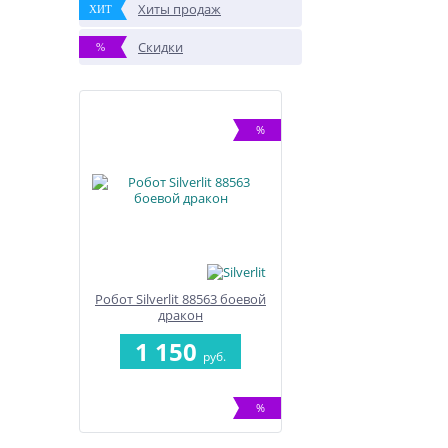
Хиты продаж
ХИТ
Скидки
%
%
Робот Silverlit 88563 боевой
дракон
1 150
руб.
%